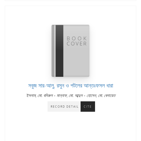
সবুজ সার-আলু, রসুন ও পটলের আন্তঃফসল ধারা
-
-
ইসলাম, মো. বদিরুল
মান্নাফ, মো. আব্দুল
হোসেন, মো. বেলায়েত
RECORD DETAIL
CITE