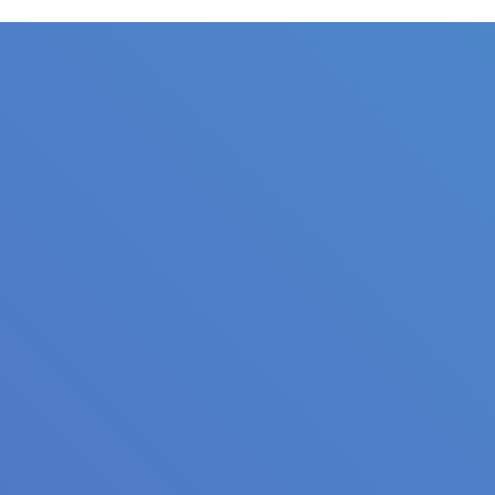
Title
Author(s)
Subject(s)
ISBN/ISSN
Collection Type
Location
GMD