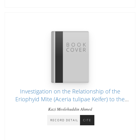
Investigation on the Relationship of the
Eriophyid Mite (Aceria tulipae Keifer) to the
Tangle-Top and Mosaic Diseases of Garlic
Kazi Moslehuddin Ahmed
(Allium sativum L.)
RECORD DETAIL
CITE