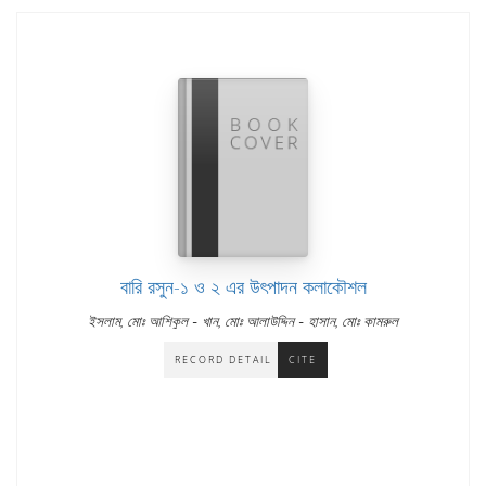
বারি রসুন-১ ও ২ এর উৎপাদন কলাকৌশল
-
-
ইসলাম, মোঃ আশিকুল
খান, মোঃ আলাউদ্দিন
হাসান, মোঃ কামরুল
RECORD DETAIL
CITE