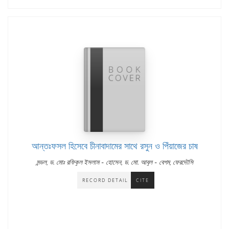
আন্তঃফসল হিসেবে চীনাবাদামের সাথে রসুন ও পিঁয়াজের চাষ
-
-
মন্ডল, ড. মোঃ রফিকুল ইসলাম
হোসেন, ড. মো. আবুল
বেগম, ফেরদৌসি
RECORD DETAIL
CITE