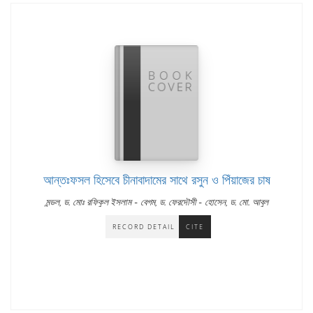
আন্তঃফসল হিসেবে চীনাবাদামের সাথে রসুন ও পিঁয়াজের চাষ
-
-
মন্ডল, ড. মোঃ রফিকুল ইসলাম
বেগম, ড. ফেরদৌসী
হোসেন, ড. মো. আবুল
RECORD DETAIL
CITE