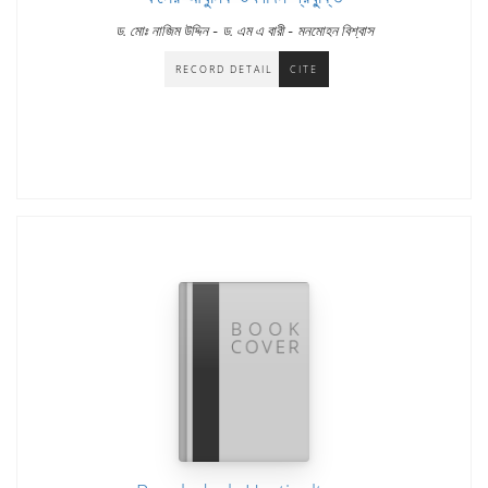
-
-
ড. মোঃ নাজিম উদ্দিন
ড. এম এ বারী
মনমোহন বিশ্বাস
RECORD DETAIL
CITE