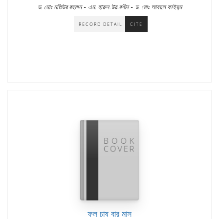
-
-
ড. মোঃ মতিউর রহমান
এম. হারুন-উর-রশীদ
ড. মোঃ আবদুল কাইয়ুম
RECORD DETAIL
CITE
ফল চাষ বার মাস