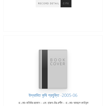
RECORD DETAIL
CITE
উদ্ভাবিত কৃষি প্রযুক্তি -2005-06
-
-
ড. মোঃ মতিউর রহমান
এম. হারুন-উর-রশীদ
ড. মোঃ আবদুল কাইয়ুম