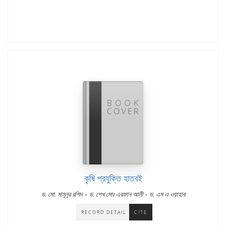
কৃষি প্রযুক্তি হাতবই
-
-
ড. মো. মামুনুর রশিদ
ড. শেখ মোঃ এরফান আলী
ড. এম এ ওয়াহাব
RECORD DETAIL
CITE