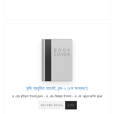
কৃষি প্রযুক্তি হাতবই; খন্ড-২ (৫ম সংস্করণ)
-
-
ড. মোঃ রফিকুল ইসলাম মন্ডল
ড. মোঃ সিরাজুল ইসলাম
ড. মো. আব্দুল জলিল ভূঁঞা
RECORD DETAIL
CITE