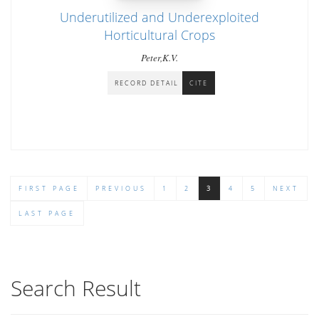
Underutilized and Underexploited
Horticultural Crops
Peter,K.V.
RECORD DETAIL
CITE
FIRST PAGE
PREVIOUS
1
2
3
4
5
NEXT
LAST PAGE
Search Result