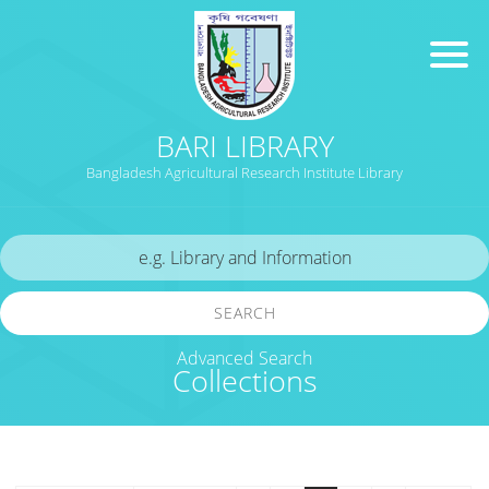
BARI LIBRARY
Bangladesh Agricultural Research Institute Library
SEARCH
Advanced Search
Collections